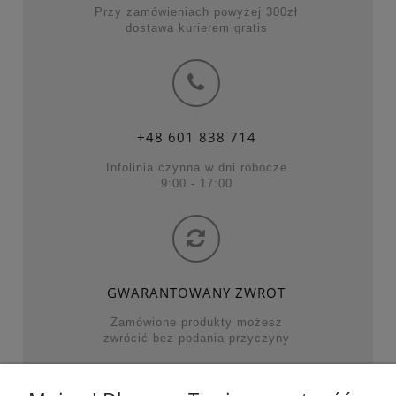
Przy zamówieniach powyżej 300zł
dostawa kurierem gratis
+48
601 838 714
Infolinia czynna w dni robocze
9:00 - 17:00
GWARANTOWANY ZWROT
Zamówione produkty możesz
zwrócić bez podania przyczyny