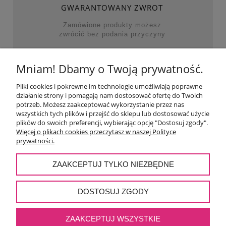
GWARANTOWANY ZWROT
Zamówione produkty możesz
zwrócić bez podania przyczyny
Mniam! Dbamy o Twoją prywatność.
NAJWAŻNIEJSZE KATEGORIE
Pliki cookies i pokrewne im technologie umożliwiają poprawne
działanie strony i pomagają nam dostosować ofertę do Twoich
POMOC
potrzeb. Możesz zaakceptować wykorzystanie przez nas
wszystkich tych plików i przejść do sklepu lub dostosować użycie
plików do swoich preferencji, wybierając opcję "Dostosuj zgody".
MOJE KONTO
Więcej o plikach cookies przeczytasz w naszej Polityce
prywatności.
PŁATNOŚCI I DOSTAWA
ZAAKCEPTUJ TYLKO NIEZBĘDNE
O NAS
DOSTOSUJ ZGODY
ZAAKCEPTUJ WSZYSTKIE