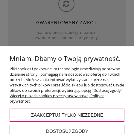
GWARANTOWANY ZWROT
Zamówione produkty możesz
zwrócić bez podania przyczyny
Mniam! Dbamy o Twoją prywatność.
NAJWAŻNIEJSZE KATEGORIE
Pliki cookies i pokrewne im technologie umożliwiają poprawne
działanie strony i pomagają nam dostosować ofertę do Twoich
POMOC
potrzeb. Możesz zaakceptować wykorzystanie przez nas
wszystkich tych plików i przejść do sklepu lub dostosować użycie
plików do swoich preferencji, wybierając opcję "Dostosuj zgody".
MOJE KONTO
Więcej o plikach cookies przeczytasz w naszej Polityce
prywatności.
PŁATNOŚCI I DOSTAWA
ZAAKCEPTUJ TYLKO NIEZBĘDNE
O NAS
DOSTOSUJ ZGODY