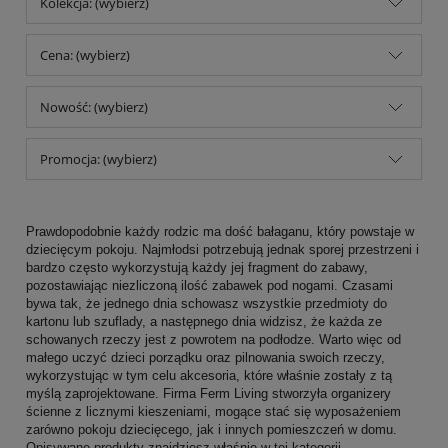
Kolekcja: (wybierz)
Cena: (wybierz)
Nowość: (wybierz)
Promocja: (wybierz)
Prawdopodobnie każdy rodzic ma dość bałaganu, który powstaje w
dziecięcym pokoju. Najmłodsi potrzebują jednak sporej przestrzeni i
bardzo często wykorzystują każdy jej fragment do zabawy,
pozostawiając niezliczoną ilość zabawek pod nogami. Czasami
bywa tak, że jednego dnia schowasz wszystkie przedmioty do
kartonu lub szuflady, a następnego dnia widzisz, że każda ze
schowanych rzeczy jest z powrotem na podłodze. Warto więc od
małego uczyć dzieci porządku oraz pilnowania swoich rzeczy,
wykorzystując w tym celu akcesoria, które właśnie zostały z tą
myślą zaprojektowane. Firma Ferm Living stworzyła organizery
ścienne z licznymi kieszeniami, mogące stać się wyposażeniem
zarówno pokoju dziecięcego, jak i innych pomieszczeń w domu.
Opisywane produkty znajdziesz właśnie w tej kategorii.