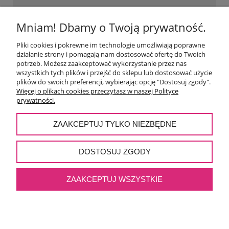
Mniam! Dbamy o Twoją prywatność.
NAJWAŻNIEJSZE KATEGORIE
Pliki cookies i pokrewne im technologie umożliwiają poprawne
działanie strony i pomagają nam dostosować ofertę do Twoich
POMOC
potrzeb. Możesz zaakceptować wykorzystanie przez nas
wszystkich tych plików i przejść do sklepu lub dostosować użycie
plików do swoich preferencji, wybierając opcję "Dostosuj zgody".
MOJE KONTO
Więcej o plikach cookies przeczytasz w naszej Polityce
prywatności.
PŁATNOŚCI I DOSTAWA
ZAAKCEPTUJ TYLKO NIEZBĘDNE
O NAS
DOSTOSUJ ZGODY
ZAAKCEPTUJ WSZYSTKIE
POKAŻ PEŁNĄ WERSJĘ STRONY