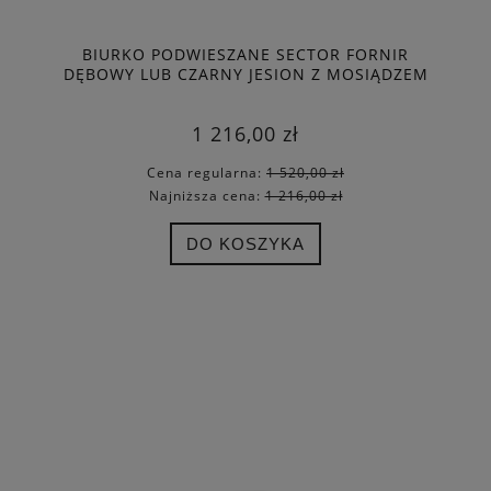
BIURKO PODWIESZANE SECTOR FORNIR
DĘBOWY LUB CZARNY JESION Z MOSIĄDZEM
- SECTOR DESK - FERM LIVING
1 216,00 zł
Cena regularna:
1 520,00 zł
Najniższa cena:
1 216,00 zł
DO KOSZYKA