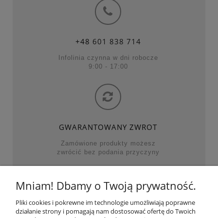
+48
601 838 714
Infolinia czynna w dni robocze
9:00 - 17:00
GWARANTOWANY ZWROT
Zamówione produkty możesz
zwrócić bez podania przyczyny
Mniam! Dbamy o Twoją prywatność.
NAJWAŻNIEJSZE KATEGORIE
Pliki cookies i pokrewne im technologie umożliwiają poprawne
działanie strony i pomagają nam dostosować ofertę do Twoich
POMOC