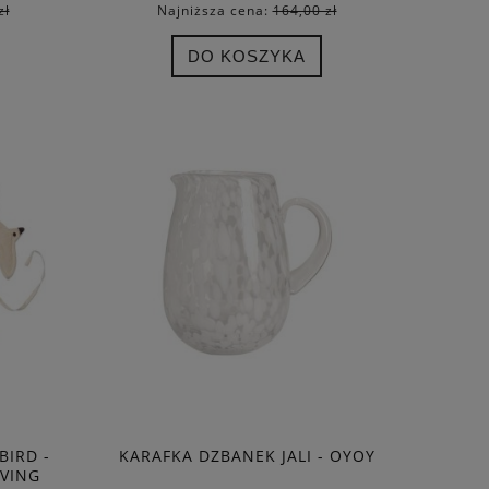
zł
Najniższa cena:
164,00 zł
DO KOSZYKA
BIRD -
KARAFKA DZBANEK JALI - OYOY
IVING