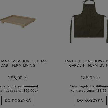
IANA TACA BON - L DUŻA-
FARTUCH OGRODOWY 
DĄB - FERM LIVING
GARDEN - FERM LIVI
SZAFKI NA KSIĄŻKI KONA
PUFA SIEDZISKO GRUSZKA RÓŻOW
OKCASE CABINET INSERT
PEAR BEAN BAG - FERM LIVIN
396,00 zł
188,00 zł
- FERM LIVING
1 015,75 zł
520,00 zł
ena regularna:
495,00 zł
Cena regularna:
235,00 
ajniższa cena:
396,00 zł
Najniższa cena:
188,00 
 regularna:
1 195,00 zł
Cena regularna:
650,00 zł
iższa cena:
956,00 zł
Najniższa cena:
520,00 zł
DO KOSZYKA
DO KOSZYKA