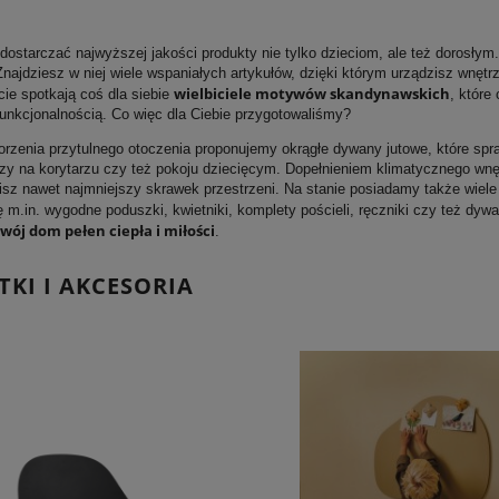
dostarczać najwyższej jakości produkty nie tylko dzieciom, ale też dorosły
Znajdziesz w niej wiele wspaniałych artykułów, dzięki którym urządzisz wnę
wielbiciele motywów skandynawskich
cie spotkają coś dla siebie
, które
funkcjonalnością. Co więc dla Ciebie przygotowaliśmy?
orzenia przytulnego otoczenia proponujemy okrągłe dywany jutowe, które sp
y na korytarzu czy też pokoju dziecięcym. Dopełnieniem klimatycznego wnę
lisz nawet najmniejszy skrawek przestrzeni. Na stanie posiadamy także wiel
ę m.in. wygodne poduszki, kwietniki, komplety pościeli, ręczniki czy też dyw
wój dom pełen ciepła i miłości
.
KI I AKCESORIA