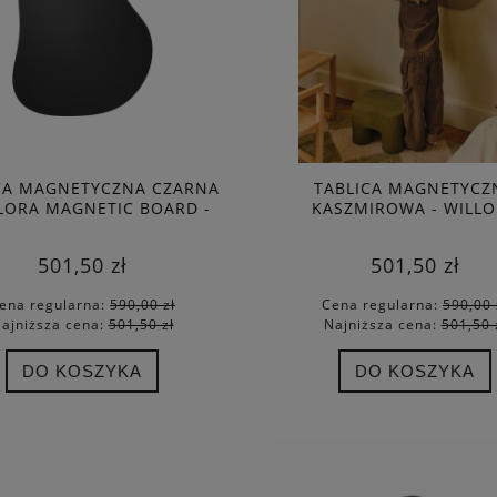
CA MAGNETYCZNA CZARNA
TABLICA MAGNETYCZ
LLORA MAGNETIC BOARD -
KASZMIROWA - WILL
BLACK - FERM LIVING
MAGNETIC BOARD - CASH
FERM LIVING
501,50 zł
501,50 zł
ena regularna:
590,00 zł
Cena regularna:
590,00 
ajniższa cena:
501,50 zł
Najniższa cena:
501,50 
DO KOSZYKA
DO KOSZYKA