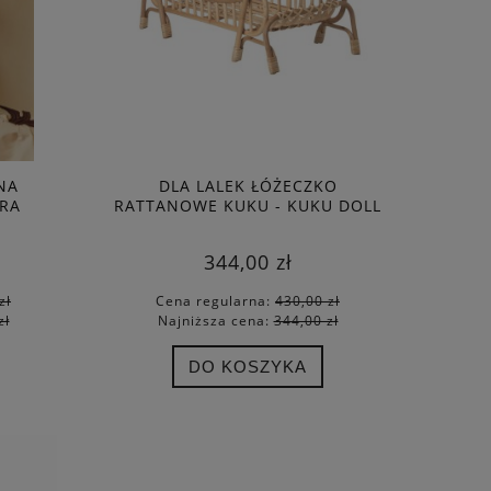
NA
DLA LALEK ŁÓŻECZKO
ORA
RATTANOWE KUKU - KUKU DOLL
MERE -
BED - FERM LIVING
344,00 zł
zł
Cena regularna:
430,00 zł
zł
Najniższa cena:
344,00 zł
DO KOSZYKA