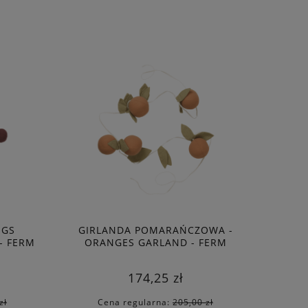
DO KOSZYKA
IGS
GIRLANDA POMARAŃCZOWA -
- FERM
ORANGES GARLAND - FERM
LIVING
174,25 zł
zł
Cena regularna:
205,00 zł