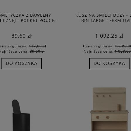
SMETYCZKA Z BAWEŁNY
KOSZ NA ŚMIECI DUŻY - 
ICZNEJ - POCKET POUCH -
BIN LARGE - FERM LIV
FERM LIVING
89,60 zł
1 092,25 zł
ena regularna:
112,00 zł
Cena regularna:
1 285,00
Najniższa cena:
89,60 zł
Najniższa cena:
1 028,00
DO KOSZYKA
DO KOSZYKA