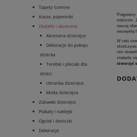
Tapety ścienne
Pragniemy 
Kosze, pojemniki
rodzicom. 
Dodatki i akcesoria
naszej ofer
niezwykłą 
Akcesoria dziecięce
W celu stw
Dekoracje do pokoju
skończywsz
nim oświet
dziecka
znalazły si
stworzyć s
Torebki i plecaki dla
dzieci
DODAT
Ubranka dziecięce
Moda dziecięca
Zabawki dziecięce
Plakaty i naklejki
Ogród i doniczki
Dekoracje