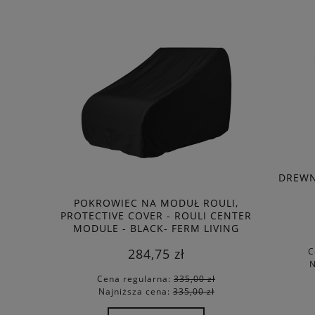
DREWN
KĘ DOT
POKROWIEC NA MODUŁ ROULI,
WKŁAD DO 
ROPKI -
PROTECTIVE COVER - ROULI CENTER
- KONA BO
A SZTUKA
MODULE - BLACK- FERM LIVING
284,75 zł
C
N
0 zł
Cena regularna:
335,00 zł
Cena
0 zł
Najniższa cena:
335,00 zł
Najn