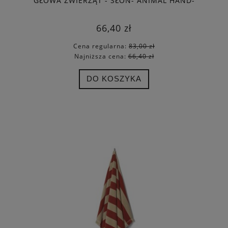
GŁOWA ZWIERZĄT - SŁOŃ- ANIMAL HAND-
CARVED HOOK ELEPHANT - FERM LIVING -
OSTATNIA SZTUKA
66,40 zł
Cena regularna:
83,00 zł
Najniższa cena:
66,40 zł
DO KOSZYKA