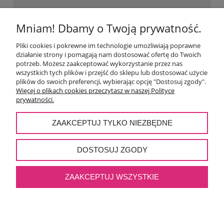
Mniam! Dbamy o Twoją prywatność.
NAJWAŻNIEJSZE KATEGORIE
Pliki cookies i pokrewne im technologie umożliwiają poprawne
działanie strony i pomagają nam dostosować ofertę do Twoich
POMOC
potrzeb. Możesz zaakceptować wykorzystanie przez nas
wszystkich tych plików i przejść do sklepu lub dostosować użycie
plików do swoich preferencji, wybierając opcję "Dostosuj zgody".
MOJE KONTO
Więcej o plikach cookies przeczytasz w naszej Polityce
prywatności.
PŁATNOŚCI I DOSTAWA
ZAAKCEPTUJ TYLKO NIEZBĘDNE
O NAS
DOSTOSUJ ZGODY
ZAAKCEPTUJ WSZYSTKIE
POKAŻ PEŁNĄ WERSJĘ STRONY