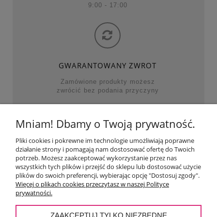
9:00 - 17:00
GWARANTOWANY ZWROT
Zamówione produkty możesz
zwrócić bez podania przyczyny
Mniam! Dbamy o Twoją prywatność.
NAJWAŻNIEJSZE KATEGORIE
Pliki cookies i pokrewne im technologie umożliwiają poprawne
działanie strony i pomagają nam dostosować ofertę do Twoich
POMOC
potrzeb. Możesz zaakceptować wykorzystanie przez nas
wszystkich tych plików i przejść do sklepu lub dostosować użycie
plików do swoich preferencji, wybierając opcję "Dostosuj zgody".
MOJE KONTO
Więcej o plikach cookies przeczytasz w naszej Polityce
prywatności.
PŁATNOŚCI I DOSTAWA
ZAAKCEPTUJ TYLKO NIEZBĘDNE