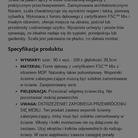
praktycznym przechowywaniem. Zainspirowana architektonicznymi
filarami, szafa charakteryzuje się wysokimi nogami i lekką, pionową
sylwetką. Wykonana z forniru dębowego z certyfikatem FSC™ Mix i
trwałym rdzeniem, oferuje miejsce na ubrania, pościel lub
przedmioty codziennego użytku. Wyraziste uchwyty i proste linie
sprawiają, że idealnie nadaje się do sypialni, przedpokoju lub
garderoby. Szafa jest pakowana na płasko, co ułatwia montaż.
Specyfikacja produktu
WYMIARY:
szer.: 90 x wys.: 109 x głębokość 39,5cm
MATERIAŁ:
Fornir dębowy z certyfikatem FSC™ Mix z
rdzeniem MDP. Naturalny lakier poliuretanowy. Wsporniki
ścienne zabezpieczające muszą być solidnie zamontowane
w ścianie. Zarejestrowany wzór.
PIELĘGNACJA:
Przecierać wilgotną ściereczką. Nie
pozostawiać mokrej powierzchni.
UWAGA:
OSTRZEŻENIE! ZAPOBIEGA PRZEWRÓCENIU
SIĘ MEBLI. Ten produkt zawiera wspornik ścienny
zabezpieczający, który musi być solidnie zamontowany w
ścianie. Wkręty i kołki montażowe nie są dołączone do
zestawu. Użyj wkrętów i kołków odpowiednich do rodzaju
ściany. W razie wątpliwości zawsze zasięgnij porady