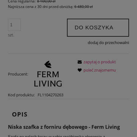
Cena regularna:
8 100,00 zł
Najniższa cena z 30 dni przed obniżką:
6 480,00 zł
DO KOSZYKA
szt.
dodaj do przechowalni
zapytaj o produkt
poleć znajomemu
Producent:
Kod produktu:
FL1104270263
OPIS
Niska szafka z forniru dębowego - Ferm Living
Szafa na palach łączy w sobie rzeźbiarską elegancję z