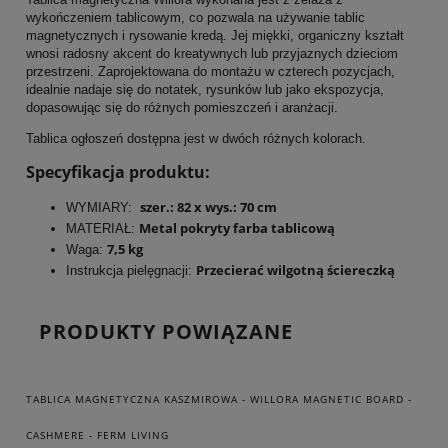
wykończeniem tablicowym, co pozwala na używanie tablic
magnetycznych i rysowanie kredą. Jej miękki, organiczny kształt
wnosi radosny akcent do kreatywnych lub przyjaznych dzieciom
przestrzeni. Zaprojektowana do montażu w czterech pozycjach,
idealnie nadaje się do notatek, rysunków lub jako ekspozycja,
dopasowując się do różnych pomieszczeń i aranżacji.
Tablica ogłoszeń dostępna jest w dwóch różnych kolorach.
Specyfikacja produktu:
szer.: 82 x wys.: 70 cm
WYMIARY:
Metal pokryty farba tablicową
MATERIAŁ:
7,5 kg
Waga:
Przecierać wilgotną ściereczką
Instrukcja pielęgnacji:
PRODUKTY POWIĄZANE
TABLICA MAGNETYCZNA KASZMIROWA - WILLORA MAGNETIC BOARD -
CASHMERE - FERM LIVING