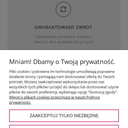
GWARANTOWANY ZWROT
Zamówione produkty możesz
zwrócić bez podania przyczyny
Mniam! Dbamy o Twoją prywatność.
NAJWAŻNIEJSZE KATEGORIE
Pliki cookies i pokrewne im technologie umożliwiają poprawne
działanie strony i pomagają nam dostosować ofertę do Twoich
POMOC
potrzeb. Możesz zaakceptować wykorzystanie przez nas
wszystkich tych plików i przejść do sklepu lub dostosować użycie
plików do swoich preferencji, wybierając opcję "Dostosuj zgody".
MOJE KONTO
Więcej o plikach cookies przeczytasz w naszej Polityce
prywatności.
PŁATNOŚCI I DOSTAWA
ZAAKCEPTUJ TYLKO NIEZBĘDNE
O NAS