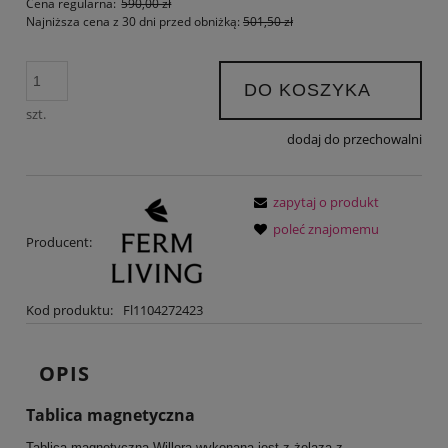
Cena regularna:
590,00 zł
Najniższa cena z 30 dni przed obniżką:
501,50 zł
DO KOSZYKA
szt.
dodaj do przechowalni
zapytaj o produkt
poleć znajomemu
Producent:
Kod produktu:
Fl1104272423
OPIS
Tablica magnetyczna
Tablica magnetyczna Willora wykonana jest z żelaza z