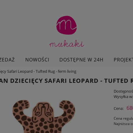
ZEDAŻ
NOWOŚCI
DOSTĘPNE W 24H
PROJEK
cy Safari Leopard - Tufted Rug - ferm living
N DZIECIĘCY SAFARI LEOPARD - TUFTED R
Dostępnoś
Wysyłka w
68
Cena:
Cena regul
Najniższa c