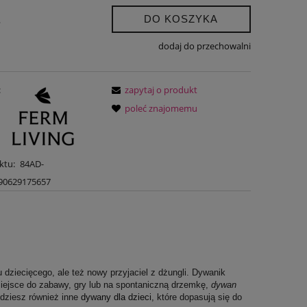
DO KOSZYKA
.
dodaj do przechowalni
:
zapytaj o produkt
poleć znajomemu
ktu:
84AD-
90629175657
 dziecięcego, ale też nowy przyjaciel z dżungli. Dywanik
miejsce do zabawy, gry lub na spontaniczną drzemkę,
dywan
dziesz również inne
dywany dla dzieci
, które dopasują się do