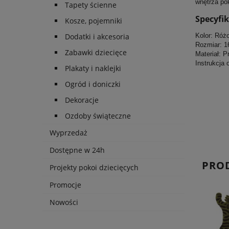
wnętrza po
Tapety ścienne
Specyfi
Kosze, pojemniki
Dodatki i akcesoria
Kolor: Róż
Rozmiar: 1
Zabawki dziecięce
Materiał: 
Instrukcja
Plakaty i naklejki
Ogród i doniczki
Dekoracje
Ozdoby świąteczne
Wyprzedaż
Dostępne w 24h
PRO
Projekty pokoi dziecięcych
Promocje
Nowości