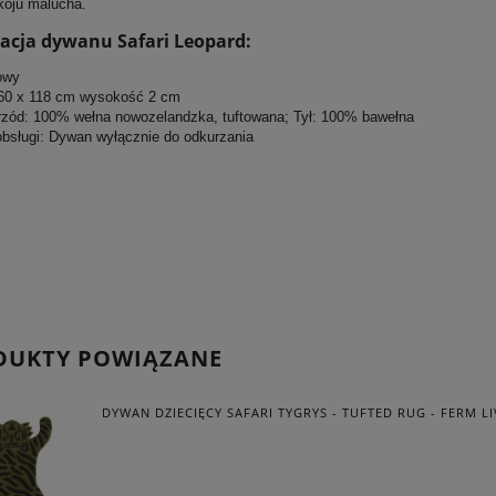
koju malucha.
kacja dywanu Safari Leopard:
owy
60 x 118 cm wysokość 2 cm
Przód: 100% wełna nowozelandzka, tuftowana; Tył: 100% bawełna
 obsługi: Dywan wyłącznie do odkurzania
DUKTY POWIĄZANE
DYWAN DZIECIĘCY SAFARI TYGRYS - TUFTED RUG - FERM L