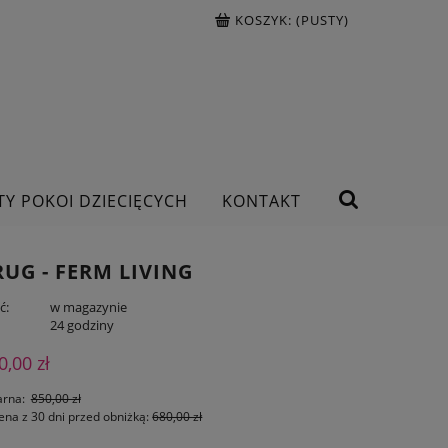
KOSZYK:
(PUSTY)
TY POKOI DZIECIĘCYCH
KONTAKT
UG - FERM LIVING
ć:
w magazynie
:
24 godziny
0,00 zł
arna:
850,00 zł
ena z 30 dni przed obniżką:
680,00 zł