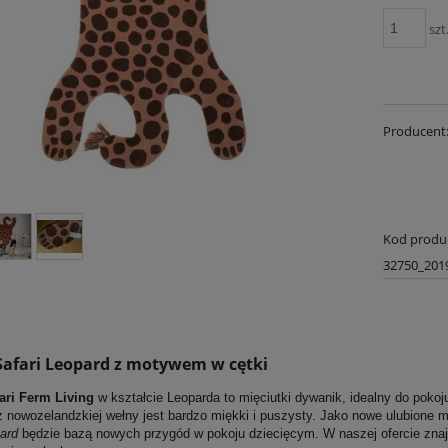
szt
Producent
Kod produ
32750_201
afari Leopard z motywem w cętki
ari Ferm Living
w kształcie Leoparda to mięciutki dywanik, idealny do pokoju
 nowozelandzkiej wełny jest bardzo miękki i puszysty. Jako nowe ulubione 
ard
będzie bazą nowych przygód w pokoju dziecięcym. W naszej ofercie znaj