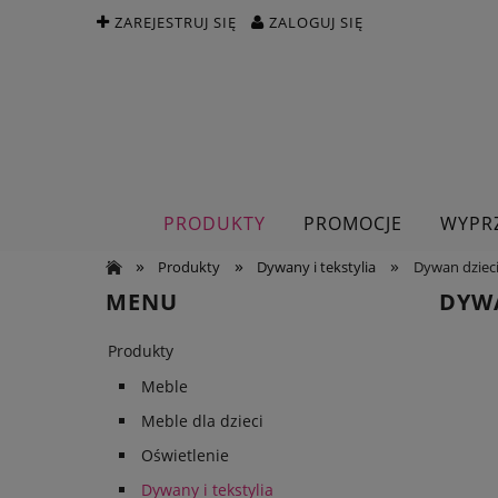
ZAREJESTRUJ SIĘ
ZALOGUJ SIĘ
PRODUKTY
PROMOCJE
WYPR
»
»
»
Produkty
Dywany i tekstylia
Dywan dziecię
MENU
DYWA
Produkty
Meble
Meble dla dzieci
Oświetlenie
Dywany i tekstylia