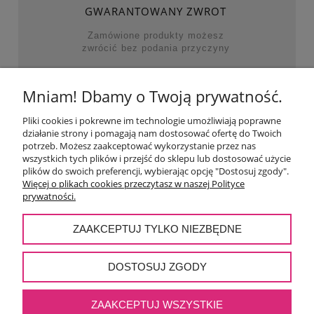
GWARANTOWANY ZWROT
Zamówione produkty możesz
zwrócić bez podania przyczyny
Mniam! Dbamy o Twoją prywatność.
NAJWAŻNIEJSZE KATEGORIE
Pliki cookies i pokrewne im technologie umożliwiają poprawne
działanie strony i pomagają nam dostosować ofertę do Twoich
POMOC
potrzeb. Możesz zaakceptować wykorzystanie przez nas
wszystkich tych plików i przejść do sklepu lub dostosować użycie
plików do swoich preferencji, wybierając opcję "Dostosuj zgody".
MOJE KONTO
Więcej o plikach cookies przeczytasz w naszej Polityce
prywatności.
PŁATNOŚCI I DOSTAWA
ZAAKCEPTUJ TYLKO NIEZBĘDNE
O NAS
DOSTOSUJ ZGODY
ZAAKCEPTUJ WSZYSTKIE