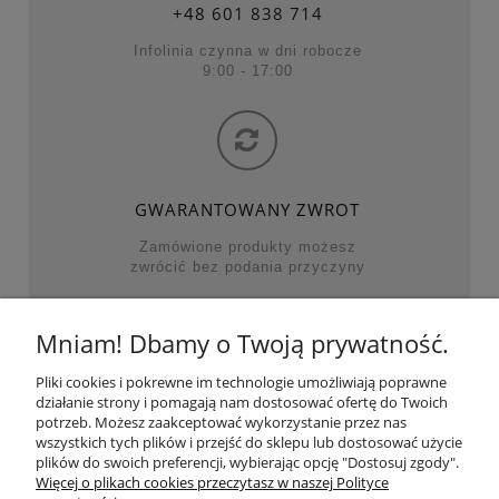
+48
601 838 714
Infolinia czynna w dni robocze
9:00 - 17:00
GWARANTOWANY ZWROT
Zamówione produkty możesz
zwrócić bez podania przyczyny
Mniam! Dbamy o Twoją prywatność.
NAJWAŻNIEJSZE KATEGORIE
Pliki cookies i pokrewne im technologie umożliwiają poprawne
działanie strony i pomagają nam dostosować ofertę do Twoich
POMOC
potrzeb. Możesz zaakceptować wykorzystanie przez nas
wszystkich tych plików i przejść do sklepu lub dostosować użycie
plików do swoich preferencji, wybierając opcję "Dostosuj zgody".
MOJE KONTO
Więcej o plikach cookies przeczytasz w naszej Polityce