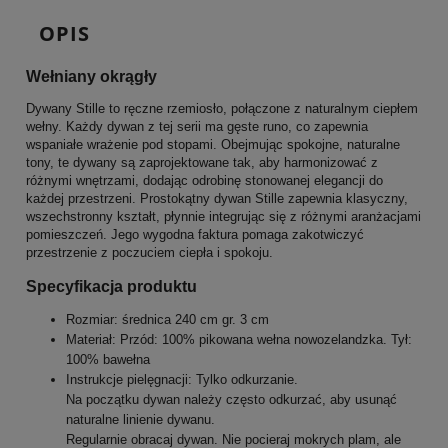
OPIS
Wełniany okrągły
Dywany Stille to ręczne rzemiosło, połączone z naturalnym ciepłem
wełny. Każdy dywan z tej serii ma gęste runo, co zapewnia
wspaniałe wrażenie pod stopami. Obejmując spokojne, naturalne
tony, te dywany są zaprojektowane tak, aby harmonizować z
różnymi wnętrzami, dodając odrobinę stonowanej elegancji do
każdej przestrzeni. Prostokątny dywan Stille zapewnia klasyczny,
wszechstronny kształt, płynnie integrując się z różnymi aranżacjami
pomieszczeń. Jego wygodna faktura pomaga zakotwiczyć
przestrzenie z poczuciem ciepła i spokoju.
Specyfikacja produktu
Rozmiar: średnica 240 cm gr. 3 cm
Materiał: Przód: 100% pikowana wełna nowozelandzka. Tył:
100% bawełna
Instrukcje pielęgnacji: Tylko odkurzanie.
Na początku dywan należy często odkurzać, aby usunąć
naturalne linienie dywanu.
Regularnie obracaj dywan. Nie pocieraj mokrych plam, ale