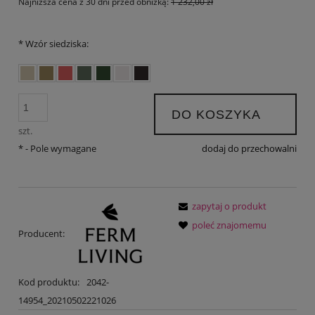
Najniższa cena z 30 dni przed obniżką:
1 232,00 zł
*
Wzór siedziska:
DO KOSZYKA
szt.
*
- Pole wymagane
dodaj do przechowalni
zapytaj o produkt
poleć znajomemu
Producent:
Kod produktu:
2042-
14954_20210502221026