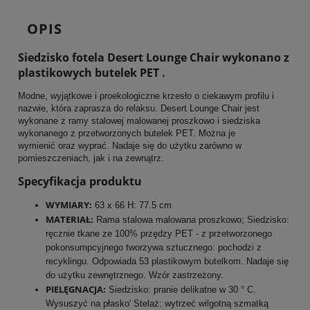
OPIS
Siedzisko fotela Desert Lounge Chair wykonano z
plastikowych butelek PET .
Modne, wyjątkowe i proekologiczne krzesło o ciekawym profilu i
nazwie, która zaprasza do relaksu. Desert Lounge Chair jest
wykonane z ramy stalowej malowanej proszkowo i siedziska
wykonanego z przetworzonych butelek PET. Można je
wymienić oraz wyprać. Nadaje się do użytku zarówno w
pomieszczeniach, jak i na zewnątrz.
Specyfikacja produktu
WYMIARY:
63 x 66 H: 77.5 cm
MATERIAŁ:
Rama stalowa malowana proszkowo; Siedzisko:
ręcznie tkane ze 100% przędzy PET - z przetworzonego
pokonsumpcyjnego tworzywa sztucznego: pochodzi z
recyklingu. Odpowiada 53 plastikowym butelkom. Nadaje się
do użytku zewnętrznego. Wzór zastrzeżony.
PIELĘGNACJA:
Siedzisko: pranie delikatne w 30 ° C.
Wysuszyć na płasko' Stelaż: wytrzeć wilgotną szmatką