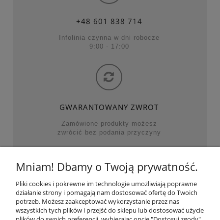
+48
601 838 714
Infolinia czynna w dni robocze
9:00 - 17:00
GWARANTOWANY ZWROT
Zamówione produkty możesz
zwrócić bez podania przyczyny
Mniam! Dbamy o Twoją prywatność.
NAJWAŻNIEJSZE KATEGORIE
Pliki cookies i pokrewne im technologie umożliwiają poprawne
działanie strony i pomagają nam dostosować ofertę do Twoich
POMOC
potrzeb. Możesz zaakceptować wykorzystanie przez nas
wszystkich tych plików i przejść do sklepu lub dostosować użycie
plików do swoich preferencji, wybierając opcję "Dostosuj zgody".