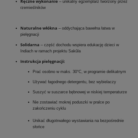
Ręczne wykonanie
– unikalny egzemplarz tworzony przez
rzemieślników
Naturalne włókna
– oddychająca bawełna łatwa w
pielęgnacji
Solidarna
– część dochodu wspiera edukację dzieci w
Indiach w ramach projektu Sakûla
Instrukcja pielęgnacji:
Prać osobno w maks. 30°C, w programie delikatnym
Używać łagodnego detergentu, bez wybielaczy
Suszyć w suszarce bębnowej w niskiej temperaturze
Nie zostawiać mokrej poduszki w pralce po
zakończeniu cyklu
Unikać długotrwałego wystawiania na bezpośrednie
słońce