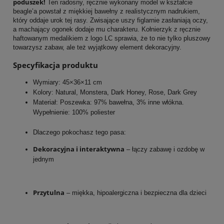
poduszek!
Ten radosny, ręcznie wykonany model w kształcie
beagle’a powstał z miękkiej bawełny z realistycznym nadrukiem,
który oddaje urok tej rasy. Zwisające uszy figlarnie zasłaniają oczy,
a machający ogonek dodaje mu charakteru. Kołnierzyk z ręcznie
haftowanym medalikiem z logo LC sprawia, że to nie tylko pluszowy
towarzysz zabaw, ale też wyjątkowy element dekoracyjny.
Specyfikacja produktu
Wymiary: 45×36×11 cm
Kolory: Natural, Monstera, Dark Honey, Rose, Dark Grey
Materiał: Poszewka: 97% bawełna, 3% inne włókna.
Wypełnienie: 100% poliester
Dlaczego pokochasz tego pasa:
Dekoracyjna i interaktywna
– łączy zabawę i ozdobę w
jednym
Przytulna
– miękka, hipoalergiczna i bezpieczna dla dzieci