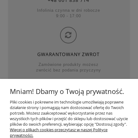
+48
601 838 714
Infolinia czynna w dni robocze
9:00 - 17:00
GWARANTOWANY ZWROT
Zamówione produkty możesz
zwrócić bez podania przyczyny
Mniam! Dbamy o Twoją prywatność.
NAJWAŻNIEJSZE KATEGORIE
Pliki cookies i pokrewne im technologie umożliwiają poprawne
działanie strony i pomagają nam dostosować ofertę do Twoich
POMOC
potrzeb. Możesz zaakceptować wykorzystanie przez nas
wszystkich tych plików i przejść do sklepu lub dostosować użycie
plików do swoich preferencji, wybierając opcję "Dostosuj zgody".
MOJE KONTO
Więcej o plikach cookies przeczytasz w naszej Polityce
prywatności.