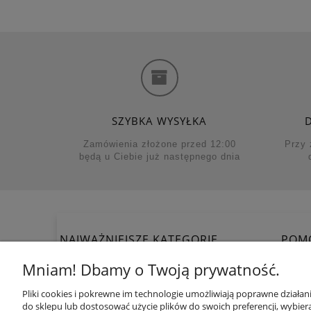
SZYBKA WYSYŁKA
Zamówienia złożone przed 12:00
Przy 
będą u Ciebie już następnego dnia
NAJWAŻNIEJSZE KATEGORIE
POM
Łóżeczka dziecięce
Jak kup
Mniam! Dbamy o Twoją prywatność.
Projekty pokoi dziecięcych
Zwroty i re
Dywany dla dzieci
Regulamin
Pliki cookies i pokrewne im technologie umożliwiają poprawne działa
do sklepu lub dostosować użycie plików do swoich preferencji, wybiera
Tapety Ferm Living
Rat