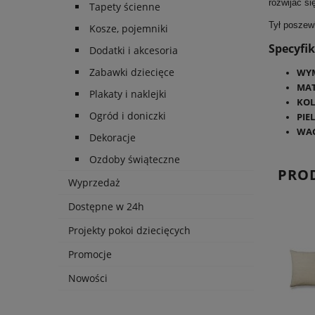
rozwijać si
Tapety ścienne
Tył poszew
Kosze, pojemniki
Specyfi
Dodatki i akcesoria
Zabawki dziecięce
WYM
MAT
Plakaty i naklejki
KOL
Ogród i doniczki
PIE
WA
Dekoracje
Ozdoby świąteczne
PRO
Wyprzedaż
Dostępne w 24h
Projekty pokoi dziecięcych
Promocje
Nowości