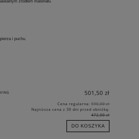
nawialnym źródłem materiału.
pierza i puchu.
501,50 zł
IVING
Cena regularna:
590,00 zł
Najniższa cena z 30 dni przed obniżką:
472,00 zł
DO KOSZYKA