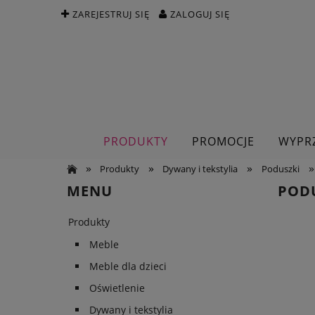
ZAREJESTRUJ SIĘ
ZALOGUJ SIĘ
PRODUKTY
PROMOCJE
WYPR
»
»
»
»
Produkty
Dywany i tekstylia
Poduszki
MENU
PODU
Produkty
Meble
Meble dla dzieci
Oświetlenie
Dywany i tekstylia