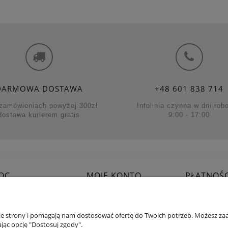
DARMOWA DOSTAWA
+48
601 838 714
zamówieniach powyżej 300zł
Infolinia czynna w dni rob
dostawa kurierem gratis
9:00 - 17:00
OC
MOJE KONTO
PŁATNOŚC
ować?
Twoje zamówienia
Formy
klamacje
Ustawienia konta
Czas i k
 sklepu
Ustawienia plików cookies
Czas realiz
nie strony i pomagają nam dostosować ofertę do Twoich potrzeb. Możesz zaa
jąc opcję "Dostosuj zgody".
y
Przechowalnia