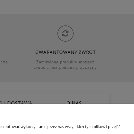
GWARANTOWANY ZWROT
ocze
Zamówione produkty możesz
zwrócić bez podania przyczyny
I I DOSTAWA
O NAS
 płatności
O firmie
oszty dostawy
Kontakt i dane firmy
acji zamówienia
Muka Studio
kceptować wykorzystanie przez nas wszystkich tych plików i przejść
ul.Cedrowa 1/1