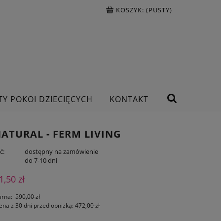
KOSZYK:
(PUSTY)
TY POKOI DZIECIĘCYCH
KONTAKT
ATURAL - FERM LIVING
ć:
dostępny na zamówienie
:
do 7-10 dni
1,50 zł
arna:
590,00 zł
ena z 30 dni przed obniżką:
472,00 zł