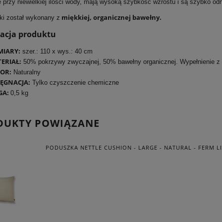
ę przy niewielkiej ilości wody, mają wysoką szybkość wzrostu i są szybko od
miękkiej, organicznej bawełny.
ki został wykonany z
kacja produktu
IARY:
szer.: 110 x wys.: 40 cm
ERIAŁ:
50% pokrzywy zwyczajnej, 50% bawełny organicznej. Wypełnienie z 
OR:
Naturalny
LĘGNACJA:
Tylko czyszczenie chemiczne
GA:
0,5 kg
DUKTY POWIĄZANE
PODUSZKA NETTLE CUSHION - LARGE - NATURAL - FERM L