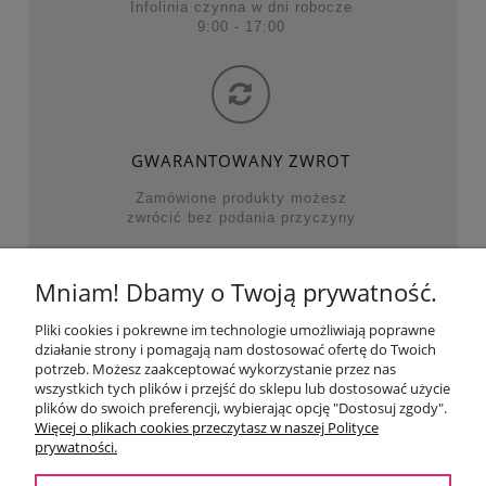
Infolinia czynna w dni robocze
9:00 - 17:00
GWARANTOWANY ZWROT
Zamówione produkty możesz
zwrócić bez podania przyczyny
Mniam! Dbamy o Twoją prywatność.
NAJWAŻNIEJSZE KATEGORIE
Pliki cookies i pokrewne im technologie umożliwiają poprawne
działanie strony i pomagają nam dostosować ofertę do Twoich
POMOC
potrzeb. Możesz zaakceptować wykorzystanie przez nas
wszystkich tych plików i przejść do sklepu lub dostosować użycie
plików do swoich preferencji, wybierając opcję "Dostosuj zgody".
MOJE KONTO
Więcej o plikach cookies przeczytasz w naszej Polityce
prywatności.
PŁATNOŚCI I DOSTAWA