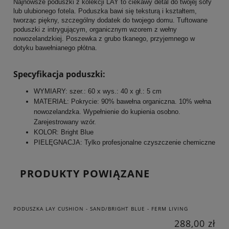
Najnowsze poduszki z kolekcji LAY to ciekawy detal do twojej sofy
lub ulubionego fotela. Poduszka bawi się teksturą i kształtem,
tworząc piękny, szczególny dodatek do twojego domu. Tuftowane
poduszki z intrygującym, organicznym wzorem z wełny
nowozelandzkiej. Poszewka z grubo tkanego, przyjemnego w
dotyku bawełnianego płótna.
Specyfikacja poduszki:
WYMIARY: szer.: 60 x wys.: 40 x gł.: 5 cm
MATERIAŁ: Pokrycie: 90% bawełna organiczna. 10% wełna
nowozelandzka. Wypełnienie do kupienia osobno.
Zarejestrowany wzór.
KOLOR: Bright Blue
PIELĘGNACJA: Tylko profesjonalne czyszczenie chemiczne
PRODUKTY POWIĄZANE
PODUSZKA LAY CUSHION - SAND/BRIGHT BLUE - FERM LIVING
288,00 zł