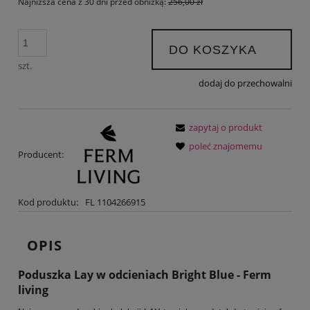
Najniższa cena z 30 dni przed obniżką:
256,00 zł
DO KOSZYKA
szt.
dodaj do przechowalni
zapytaj o produkt
poleć znajomemu
Producent:
Kod produktu:
FL 1104266915
OPIS
Poduszka Lay w odcieniach Bright Blue - Ferm
living