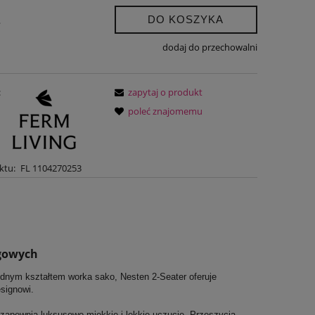
DO KOSZYKA
.
dodaj do przechowalni
:
zapytaj o produkt
poleć znajomemu
ktu:
FL 1104270253
gowych
odnym kształtem worka sako, Nesten 2-Seater oferuje
signowi.
, zapewnia luksusowo miękkie i lekkie uczucie. Przeszycia