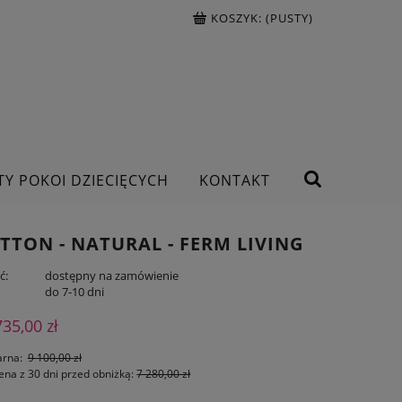
KOSZYK:
(PUSTY)
TY POKOI DZIECIĘCYCH
KONTAKT
TON - NATURAL - FERM LIVING
ć:
dostępny na zamówienie
:
do 7-10 dni
735,00 zł
arna:
9 100,00 zł
ena z 30 dni przed obniżką:
7 280,00 zł