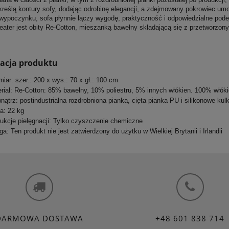
kreślą kontury sofy, dodając odrobinę elegancji, a zdejmowany pokrowiec umo
 wypoczynku, sofa płynnie łączy wygodę, praktyczność i odpowiedzialne podej
eater jest obity Re-Cotton, mieszanką bawełny składającą się z przetworzon
kacja produktu
iar: szer.: 200 x wys.: 70 x gł.: 100 cm
riał: Re-Cotton: 85% bawełny, 10% poliestru, 5% innych włókien. 100% włók
ątrz: postindustrialna rozdrobniona pianka, cięta pianka PU i silikonowe kul
a: 22 kg
rukcje pielęgnacji: Tylko czyszczenie chemiczne
a: Ten produkt nie jest zatwierdzony do użytku w Wielkiej Brytanii i Irlandii
DARMOWA DOSTAWA
+48
601 838 714