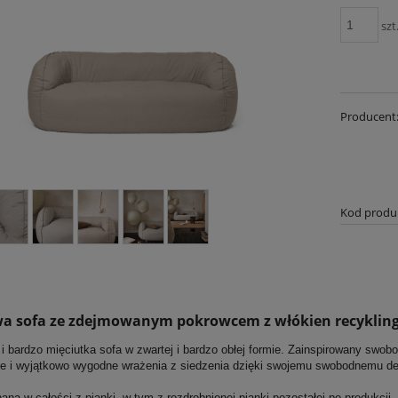
szt
Producent
Kod produ
a sofa ze zdejmowanym pokrowcem z włókien recyklin
i bardzo mięciutka sofa w zwartej i bardzo obłej formie. Zainspirowany swob
e i wyjątkowo wygodne wrażenia z siedzenia dzięki swojemu swobodnemu de
na w całości z pianki, w tym z rozdrobnionej pianki pozostałej po produkcji