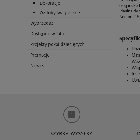
Dekoracje
elegancko 
Idealna do
Ozdoby świąteczne
Nesten 2-S
Wyprzedaż
Dostępne w 24h
Specyfi
Projekty pokoi dziecięcych
Rozm
Promocje
Mate
Wewn
Nowości
Wag
Inst
Uwag
SZYBKA WYSYŁKA