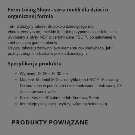
Ferm Living Slope - seria mebli dla dzieci o
organicznej formie
Ten fantazyjny taboret do pokoju dziecięcego ma
charakterystyczne, miękkie kształty przypominające fale i jest
wykonany z płyty MDF z certyfikatem FSC™, pomalowanej w
zachęcającej gamie kolorów.
Używaj taboretu zarówno jako elementu dekoracyjnego, jak i
praktycznego siedziska w pokoju dziecięcym.
Specyfikacja produktu
Wymiary: Ø: 36 x H: 30 cm
Materiał: Materiał MDF z certyfikatem FSC™. Malowany.
Dostarczane w paczkach i niezmontowane. Testowany CE.
Zarejestrowany wzór.
Kolor: Kaszmir/Cashmere lub Burzowy/Storm
Instrukcje pielęgnacji: wytrzyj wilgotną ściereczką
PRODUKTY POWIĄZANE