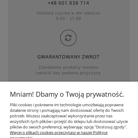
+48
601 838 714
Infolinia czynna w dni robocze
9:00 - 17:00
GWARANTOWANY ZWROT
Zamówione produkty możesz
zwrócić bez podania przyczyny
Mniam! Dbamy o Twoją prywatność.
NAJWAŻNIEJSZE KATEGORIE
Pliki cookies i pokrewne im technologie umożliwiają poprawne
działanie strony i pomagają nam dostosować ofertę do Twoich
POMOC
potrzeb. Możesz zaakceptować wykorzystanie przez nas
wszystkich tych plików i przejść do sklepu lub dostosować użycie
plików do swoich preferencji, wybierając opcję "Dostosuj zgody".
MOJE KONTO
Więcej o plikach cookies przeczytasz w naszej Polityce