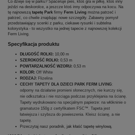
Co dzieje się w parku? Spaceruje pies, ktoś gra w piłkę, ktoś inny
jeździ na deskorolce, a jeszcze ktoś inny odpoczywa na kocu. Na
tę najnowszą
tapetę Park
firmy
Ferm Living
można patrzeć i
patrzeć, co chwile znajdując nowe szczegóły. Zabawny pomysł
przedstawiający scenki z parku, ciekawe rysunki i subtelna
kolorystyka - to wszystko na jednej tapecie z najnowszej kolekcji
Ferm Living.
Specyfikacja produktu
DŁUGOŚĆ ROLKI:
10,00 m
SZEROKOŚĆ ROLKI:
0,53 m
POWTARZALNOŚĆ WZORU:
0,53 m
KOLOR
:
Off White
RODZAJ:
Flizelina
CECHY
TAPETY DLA DZIECI PARK FERM LIVING
:
odporny na działanie promieni słonecznych, nie kurczy się,
nie odkształca i nie rozciąga podczas przyklejania na ścianę.
Tapety wydrukowano na specjalnym papierze: na włókninie o
gramaturze 150g z certyfikatem FSC™. Tapeta
jest
łatwiejsza i szybsza do powieszenia. Kleisz ścianę, a nie
tapetę.
Przeczytaj nasz poradnik,
jak kłaść tapetę winylową
.